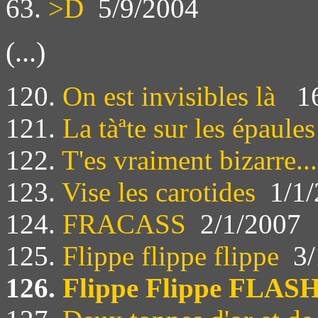
63.
>D
5/9/2004
(...)
120.
On est invisibles là
16
121.
La tàªte sur les épaules
122.
T'es vraiment bizarre...
123.
Vise les carotides
1/1/
124.
FRACASS
2/1/2007
125.
Flippe flippe flippe
3/
126.
Flippe Flippe FLAS