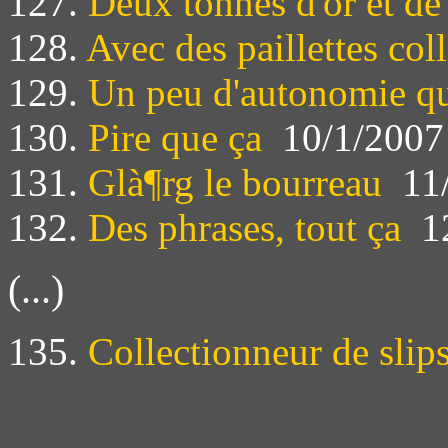
127.
Deux tonnes d'or et de
128.
Avec des paillettes col
129.
Un peu d'autonomie q
130.
Pire que ça
10/1/2007
131.
Glà¶rg le bourreau
11/
132.
Des phrases, tout ça
12
(...)
135.
Collectionneur de slip