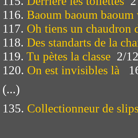
115.
Derrière les toilettes
27
116.
Baoum baoum baoum 
117.
Oh tiens un chaudron d
118.
Des standarts de la ch
119.
Tu pètes la classe
2/12
120.
On est invisibles là
16
(...)
135.
Collectionneur de slip