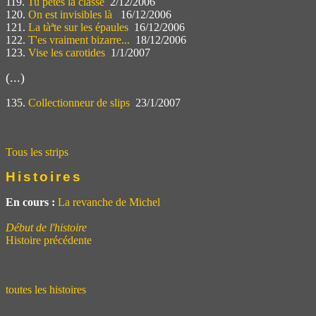
119.
Tu pètes la classe
2/12/2006
120.
On est invisibles là
16/12/2006
121.
La tàªte sur les épaules
16/12/2006
122.
T'es vraiment bizarre...
18/12/2006
123.
Vise les carotides
1/1/2007
(...)
135.
Collectionneur de slips
23/1/2007
Tous les strips
Histoires
En cours :
La revanche de Michel
Début de l'histoire
Histoire précédente
toutes les histoires