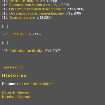
115.
Derrière les toilettes
27/11/2006
116.
Baoum baoum baoum wzzz
28/11/2006
117.
Oh tiens un chaudron d'eau bouillante
29/11/2006
118.
Des standarts de la chanson française
1/12/2006
119.
Tu pètes la classe
2/12/2006
(...)
124.
FRACASS
2/1/2007
(...)
135.
Collectionneur de slips
23/1/2007
Tous les strips
Histoires
En cours :
La revanche de Michel
Début de l'histoire
Histoire précédente