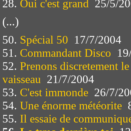
28.
Oui c'est grand
25/5/20
(...)
50.
Spécial 50
17/7/2004
51.
Commandant Disco
19/
52.
Prenons discretement le 
vaisseau
21/7/2004
53.
C'est immonde
26/7/20
54.
Une énorme météorite
8
55.
Il essaie de communiqu