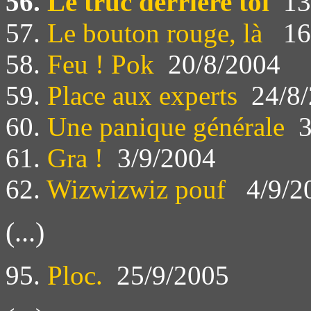
56.
Le truc derrière toi
13
57.
Le bouton rouge, là
16
58.
Feu ! Pok
20/8/2004
59.
Place aux experts
24/8/
60.
Une panique générale
3
61.
Gra !
3/9/2004
62.
Wizwizwiz pouf
4/9/2
(...)
95.
Ploc.
25/9/2005