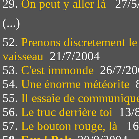
29.
On peut y aller là
27/5
(...)
52.
Prenons discretement le 
vaisseau
21/7/2004
53.
C'est immonde
26/7/20
54.
Une énorme météorite
8
55.
Il essaie de communiqu
56.
Le truc derrière toi
13/8
57.
Le bouton rouge, là
16