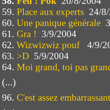
58.
Feu ! Pok
20/8/2004
59.
Place aux experts
24/8/
60.
Une panique générale
3
61.
Gra !
3/9/2004
62.
Wizwizwiz pouf
4/9/2
63.
>D
5/9/2004
64.
Moi grand, toi pas gran
(...)
96.
C'est assez embarrassan