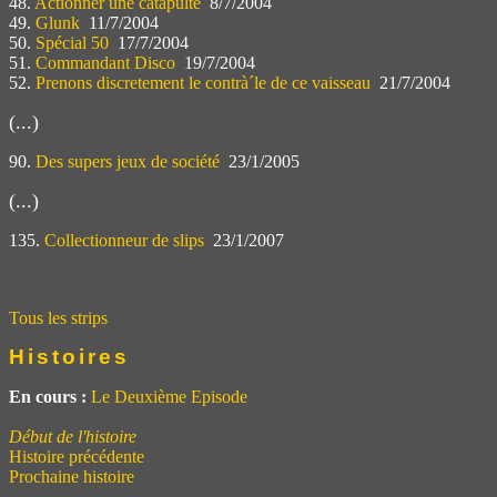
48.
Actionner une catapulte
8/7/2004
49.
Glunk
11/7/2004
50.
Spécial 50
17/7/2004
51.
Commandant Disco
19/7/2004
52.
Prenons discretement le contrà´le de ce vaisseau
21/7/2004
(...)
90.
Des supers jeux de société
23/1/2005
(...)
135.
Collectionneur de slips
23/1/2007
Tous les strips
Histoires
En cours :
Le Deuxième Episode
Début de l'histoire
Histoire précédente
Prochaine histoire