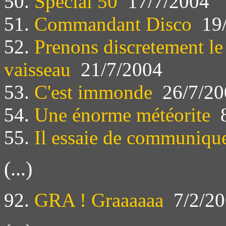
50.
Spécial 50
17/7/2004
51.
Commandant Disco
19/
52.
Prenons discretement le 
vaisseau
21/7/2004
53.
C'est immonde
26/7/20
54.
Une énorme météorite
8
55.
Il essaie de communiqu
(...)
92.
GRA ! Graaaaaa
7/2/20