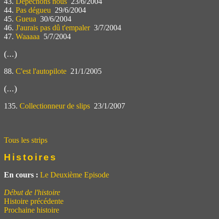
43.
Dépechons nous
23/6/2004
44.
Pas dégueu
29/6/2004
45.
Gueua
30/6/2004
46.
J'aurais pas dû t'empaler
3/7/2004
47.
Waaaaa
5/7/2004
(...)
88.
C'est l'autopilote
21/1/2005
(...)
135.
Collectionneur de slips
23/1/2007
Tous les strips
Histoires
En cours :
Le Deuxième Episode
Début de l'histoire
Histoire précédente
Prochaine histoire