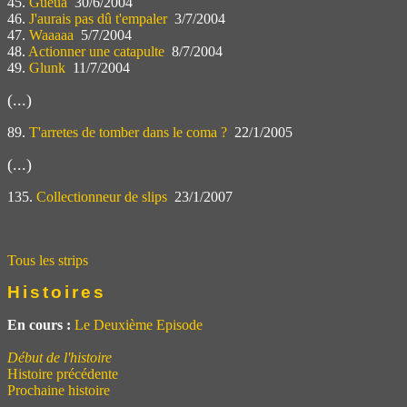
45.
Gueua
30/6/2004
46.
J'aurais pas dû t'empaler
3/7/2004
47.
Waaaaa
5/7/2004
48.
Actionner une catapulte
8/7/2004
49.
Glunk
11/7/2004
(...)
89.
T'arretes de tomber dans le coma ?
22/1/2005
(...)
135.
Collectionneur de slips
23/1/2007
Tous les strips
Histoires
En cours :
Le Deuxième Episode
Début de l'histoire
Histoire précédente
Prochaine histoire