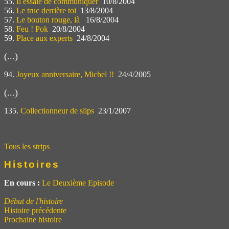
55.
Il essaie de communiquer
10/8/2004
56.
Le truc derrière toi
13/8/2004
57.
Le bouton rouge, là
16/8/2004
58.
Feu ! Pok
20/8/2004
59.
Place aux experts
24/8/2004
(...)
94.
Joyeux anniversaire, Michel !!
24/4/2005
(...)
135.
Collectionneur de slips
23/1/2007
Tous les strips
Histoires
En cours :
Le Deuxième Episode
Début de l'histoire
Histoire précédente
Prochaine histoire