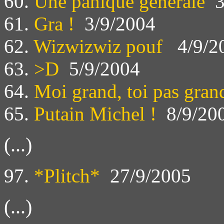
60.
Une panique générale
3
61.
Gra !
3/9/2004
62.
Wizwizwiz pouf
4/9/2
63.
>D
5/9/2004
64.
Moi grand, toi pas gran
65.
Putain Michel !
8/9/20
(...)
97.
*Plitch*
27/9/2005
(...)