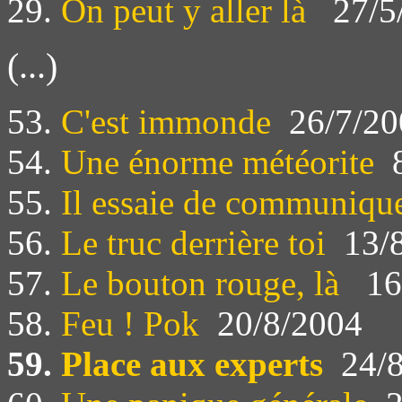
29.
On peut y aller là
27/5
(...)
53.
C'est immonde
26/7/20
54.
Une énorme météorite
8
55.
Il essaie de communiqu
56.
Le truc derrière toi
13/8
57.
Le bouton rouge, là
16
58.
Feu ! Pok
20/8/2004
59.
Place aux experts
24/