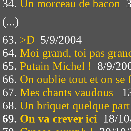
34.
Un morceau de bacon
3
(...)
63.
>D
5/9/2004
64.
Moi grand, toi pas gran
65.
Putain Michel !
8/9/20
66.
On oublie tout et on se
67.
Mes chants vaudous
13
68.
Un briquet quelque part
69.
On va crever ici
18/10