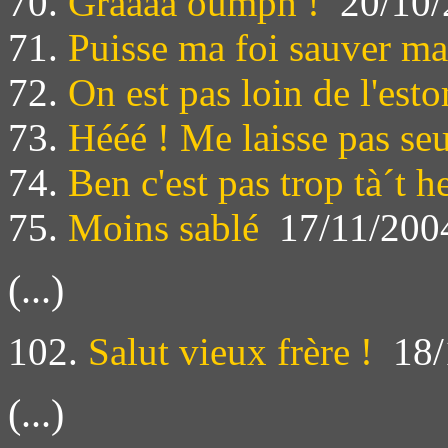
70.
Graaaa oumph !
20/10/
71.
Puisse ma foi sauver m
72.
On est pas loin de l'est
73.
Hééé ! Me laisse pas seu
74.
Ben c'est pas trop tà´t h
75.
Moins sablé
17/11/200
(...)
102.
Salut vieux frère !
18/
(...)