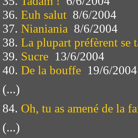
35.
Tadam !
6/6/2004
36.
Euh salut
8/6/2004
37.
Nianiania
8/6/2004
38.
La plupart préfèrent se t
39.
Sucre
13/6/2004
40.
De la bouffe
19/6/2004
(...)
84.
Oh, tu as amené de la fa
(...)