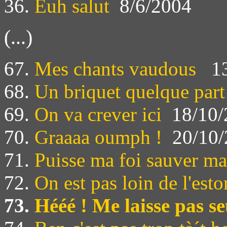
36.
Euh salut
8/6/2004
(...)
67.
Mes chants vaudous
13
68.
Un briquet quelque part
69.
On va crever ici
18/10/
70.
Graaaa oumph !
20/10/
71.
Puisse ma foi sauver m
72.
On est pas loin de l'est
73.
Hééé ! Me laisse pas se