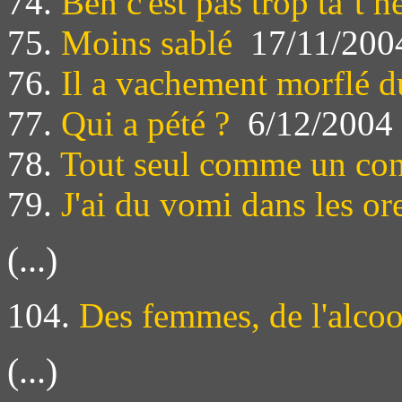
74.
Ben c'est pas trop tà´t h
75.
Moins sablé
17/11/200
76.
Il a vachement morflé d
77.
Qui a pété ?
6/12/2004
78.
Tout seul comme un co
79.
J'ai du vomi dans les ore
(...)
104.
Des femmes, de l'alcoo
(...)