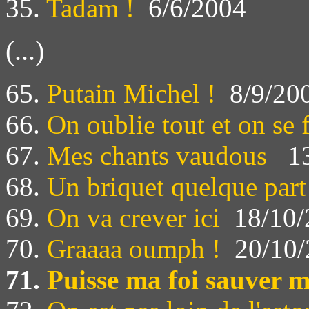
35.
Tadam !
6/6/2004
(...)
65.
Putain Michel !
8/9/20
66.
On oublie tout et on se
67.
Mes chants vaudous
13
68.
Un briquet quelque part
69.
On va crever ici
18/10/
70.
Graaaa oumph !
20/10/
71.
Puisse ma foi sauver 