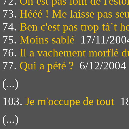
72.
On est pas loin de l'est
73.
Hééé ! Me laisse pas seu
74.
Ben c'est pas trop tà´t h
75.
Moins sablé
17/11/200
76.
Il a vachement morflé d
77.
Qui a pété ?
6/12/2004
(...)
103.
Je m'occupe de tout
18
(...)