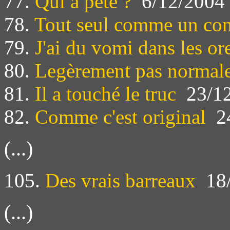
77.
Qui a pété ?
6/12/2004
78.
Tout seul comme un co
79.
J'ai du vomi dans les ore
80.
Legèrement pas normal
81.
Il a touché le truc
23/12
82.
Comme c'est original
24
(...)
105.
Des vrais barreaux
18/
(...)