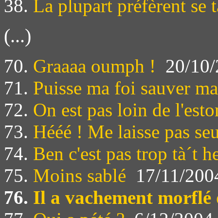
38.
La plupart préfèrent se t
(...)
70.
Graaaa oumph !
20/10/
71.
Puisse ma foi sauver m
72.
On est pas loin de l'est
73.
Hééé ! Me laisse pas seu
74.
Ben c'est pas trop tà´t h
75.
Moins sablé
17/11/200
76.
Il a vachement morflé