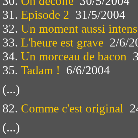
30.
On décolle
30/5/2004
31.
Episode 2
31/5/2004
32.
Un moment aussi intens
33.
L'heure est grave
2/6/2
34.
Un morceau de bacon
3
35.
Tadam !
6/6/2004
(...)
82.
Comme c'est original
24
(...)