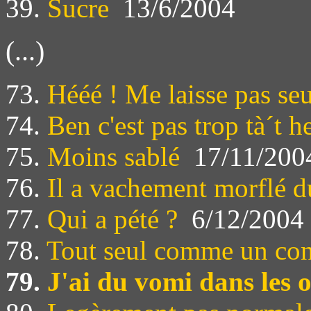
39.
Sucre
13/6/2004
(...)
73.
Hééé ! Me laisse pas seu
74.
Ben c'est pas trop tà´t h
75.
Moins sablé
17/11/200
76.
Il a vachement morflé d
77.
Qui a pété ?
6/12/2004
78.
Tout seul comme un co
79.
J'ai du vomi dans les o