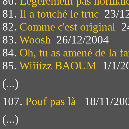
80.
Legèrement pas normal
81.
Il a touché le truc
23/12
82.
Comme c'est original
24
83.
Woosh
26/12/2004
84.
Oh, tu as amené de la fa
85.
Wiiiizz BAOUM
1/1/2
(...)
107.
Pouf pas là
18/11/20
(...)