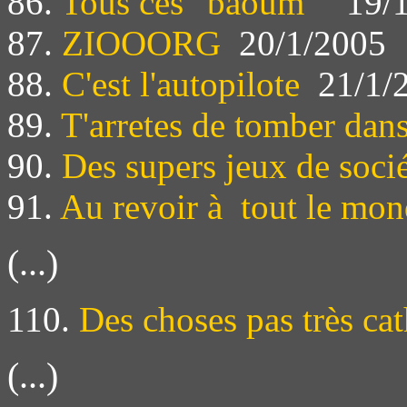
86.
Tous ces "baoum"
19/1
87.
ZIOOORG
20/1/2005
88.
C'est l'autopilote
21/1/
89.
T'arretes de tomber dan
90.
Des supers jeux de soci
91.
Au revoir à tout le mo
(...)
110.
Des choses pas très ca
(...)