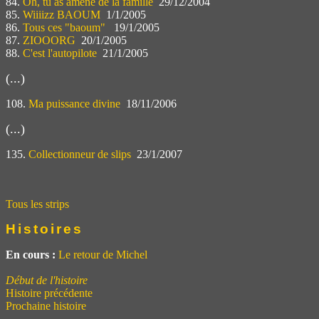
84.
Oh, tu as amené de la famille
29/12/2004
85.
Wiiiizz BAOUM
1/1/2005
86.
Tous ces "baoum"
19/1/2005
87.
ZIOOORG
20/1/2005
88.
C'est l'autopilote
21/1/2005
(...)
108.
Ma puissance divine
18/11/2006
(...)
135.
Collectionneur de slips
23/1/2007
Tous les strips
Histoires
En cours :
Le retour de Michel
Début de l'histoire
Histoire précédente
Prochaine histoire