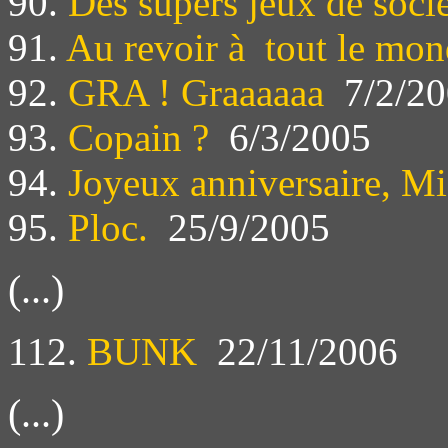
90.
Des supers jeux de soci
91.
Au revoir à tout le mo
92.
GRA ! Graaaaaa
7/2/20
93.
Copain ?
6/3/2005
94.
Joyeux anniversaire, Mi
95.
Ploc.
25/9/2005
(...)
112.
BUNK
22/11/2006
(...)