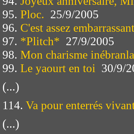
94.
Joyeux anniversaire, Mi
95.
Ploc.
25/9/2005
96.
C'est assez embarrassan
97.
*Plitch*
27/9/2005
98.
Mon charisme inébranla
99.
Le yaourt en toi
30/9/2
(...)
114.
Va pour enterrés vivan
(...)