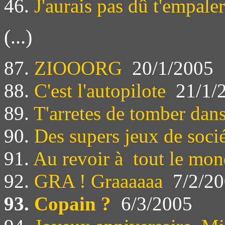
46.
J'aurais pas dû t'empaler
(...)
87.
ZIOOORG
20/1/2005
88.
C'est l'autopilote
21/1/
89.
T'arretes de tomber dan
90.
Des supers jeux de soci
91.
Au revoir à tout le mo
92.
GRA ! Graaaaaa
7/2/20
93.
Copain ?
6/3/2005