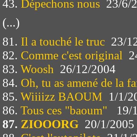
43.
Dépechons nous
23/6/
(...)
81.
Il a touché le truc
23/12
82.
Comme c'est original
24
83.
Woosh
26/12/2004
84.
Oh, tu as amené de la fa
85.
Wiiiizz BAOUM
1/1/2
86.
Tous ces "baoum"
19/1
87.
ZIOOORG
20/1/2005