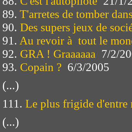
88.
C'est l'autopilote
21/1/
89.
T'arretes de tomber dan
90.
Des supers jeux de soci
91.
Au revoir à tout le mo
92.
GRA ! Graaaaaa
7/2/20
93.
Copain ?
6/3/2005
(...)
111.
Le plus frigide d'entre
(...)