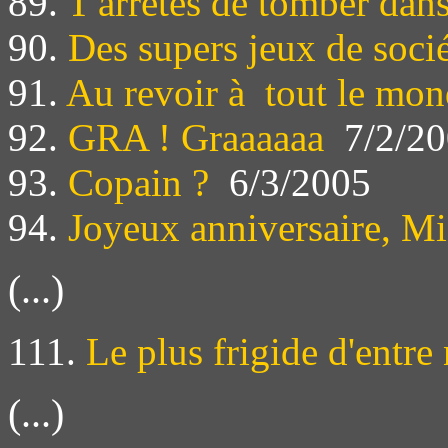
89.
T'arretes de tomber dan
90.
Des supers jeux de soci
91.
Au revoir à tout le mo
92.
GRA ! Graaaaaa
7/2/20
93.
Copain ?
6/3/2005
94.
Joyeux anniversaire, Mi
(...)
111.
Le plus frigide d'entre
(...)