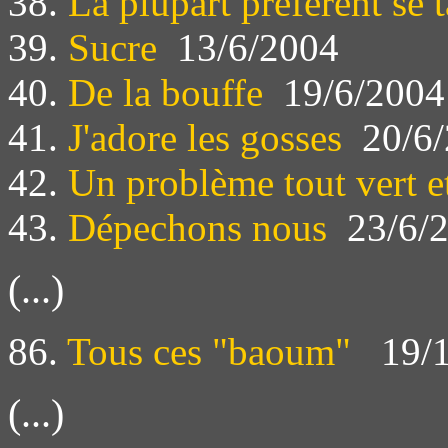
38.
La plupart préfèrent se t
39.
Sucre
13/6/2004
40.
De la bouffe
19/6/2004
41.
J'adore les gosses
20/6/
42.
Un problème tout vert e
43.
Dépechons nous
23/6/
(...)
86.
Tous ces "baoum"
19/1
(...)