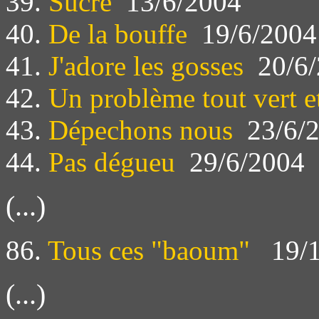
39.
Sucre
13/6/2004
40.
De la bouffe
19/6/2004
41.
J'adore les gosses
20/6/
42.
Un problème tout vert e
43.
Dépechons nous
23/6/
44.
Pas dégueu
29/6/2004
(...)
86.
Tous ces "baoum"
19/1
(...)