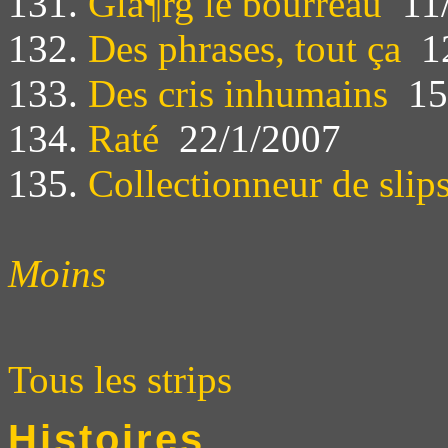
131.
Glà¶rg le bourreau
11/
132.
Des phrases, tout ça
12
133.
Des cris inhumains
15
134.
Raté
22/1/2007
135.
Collectionneur de slip
Moins
Tous les strips
Histoires