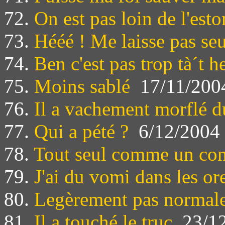
72.
On est pas loin de l'est
73.
Hééé ! Me laisse pas seu
74.
Ben c'est pas trop tà´t h
75.
Moins sablé
17/11/200
76.
Il a vachement morflé d
77.
Qui a pété ?
6/12/2004
78.
Tout seul comme un co
79.
J'ai du vomi dans les ore
80.
Legèrement pas normal
81.
Il a touché le truc
23/12