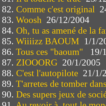
82.
Comme c'est original
24
83.
Woosh
26/12/2004
84.
Oh, tu as amené de la fa
85.
Wiiiizz BAOUM
1/1/2
86.
Tous ces "baoum"
19/1
87.
ZIOOORG
20/1/2005
88.
C'est l'autopilote
21/1/
89.
T'arretes de tomber dan
90.
Des supers jeux de soci
91.
Au revoir à tout le mo