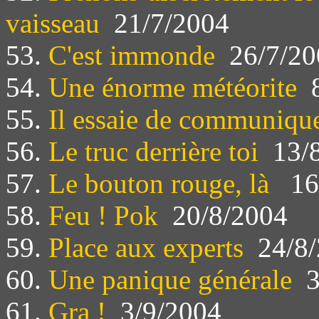
vaisseau
21/7/2004
53.
C'est immonde
26/7/20
54.
Une énorme météorite
8
55.
Il essaie de communiqu
56.
Le truc derrière toi
13/8
57.
Le bouton rouge, là
16
58.
Feu ! Pok
20/8/2004
59.
Place aux experts
24/8/
60.
Une panique générale
3
61.
Gra !
3/9/2004