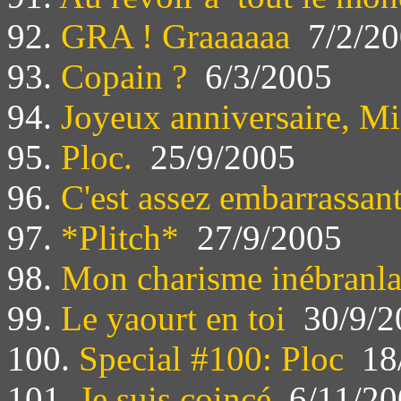
92.
GRA ! Graaaaaa
7/2/20
93.
Copain ?
6/3/2005
94.
Joyeux anniversaire, Mi
95.
Ploc.
25/9/2005
96.
C'est assez embarrassan
97.
*Plitch*
27/9/2005
98.
Mon charisme inébranla
99.
Le yaourt en toi
30/9/2
100.
Special #100: Ploc
18/
101.
Je suis coincé
6/11/20