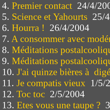
4.
Premier contact
24/4/20
5.
Science et Yahourts
25/4
6.
Hourra !
26/4/2004
7.
A consommer avec modér
8.
Méditations postalcooliqu
9.
Méditations postalcooliq
10.
J'ai quinze bières à dig
11.
Je compatis vieux
1/5/
12.
Toc toc
2/5/2004
13.
Etes vous une taupe ?
3