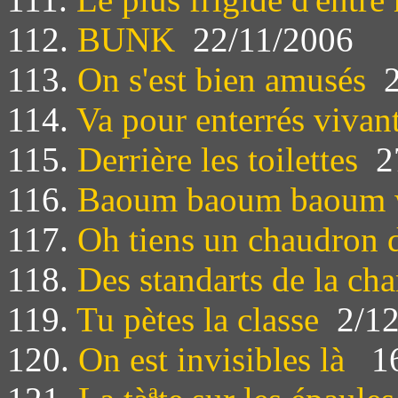
112.
BUNK
22/11/2006
113.
On s'est bien amusés
2
114.
Va pour enterrés vivan
115.
Derrière les toilettes
27
116.
Baoum baoum baoum 
117.
Oh tiens un chaudron d
118.
Des standarts de la ch
119.
Tu pètes la classe
2/12
120.
On est invisibles là
16