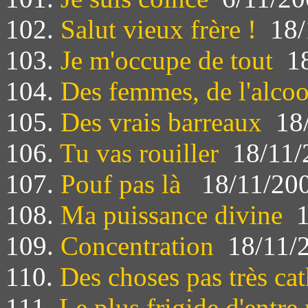
102.
Salut vieux frère !
18/
103.
Je m'occupe de tout
18
104.
Des femmes, de l'alcoo
105.
Des vrais barreaux
18/
106.
Tu vas rouiller
18/11/
107.
Pouf pas là
18/11/20
108.
Ma puissance divine
1
109.
Concentration
18/11/
110.
Des choses pas très ca
111.
Le plus frigide d'entre