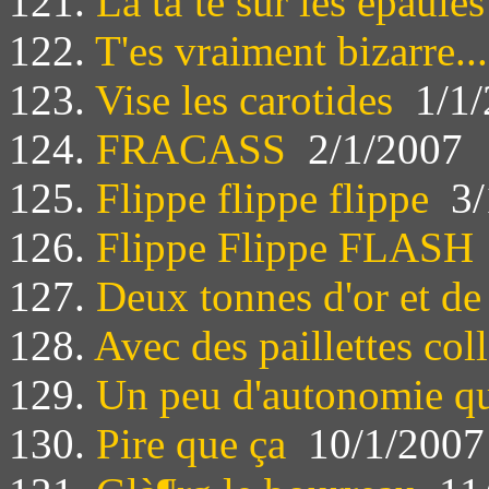
121.
La tàªte sur les épaules
122.
T'es vraiment bizarre...
123.
Vise les carotides
1/1/
124.
FRACASS
2/1/2007
125.
Flippe flippe flippe
3/
126.
Flippe Flippe FLASH
127.
Deux tonnes d'or et de
128.
Avec des paillettes col
129.
Un peu d'autonomie q
130.
Pire que ça
10/1/2007