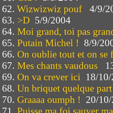
62.
Wizwizwiz pouf
4/9/2
63.
>D
5/9/2004
64.
Moi grand, toi pas gran
65.
Putain Michel !
8/9/20
66.
On oublie tout et on se
67.
Mes chants vaudous
13
69.
On va crever ici
18/10/
68.
Un briquet quelque part
70.
Graaaa oumph !
20/10/
71.
Puisse ma foi sauver m