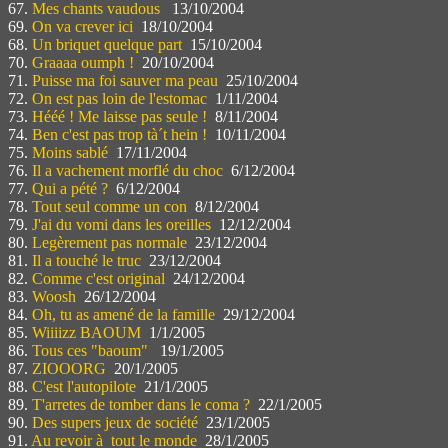
67.
Mes chants vaudous
13/10/2004
69.
On va crever ici
18/10/2004
68.
Un briquet quelque part
15/10/2004
70.
Graaaa oumph !
20/10/2004
71.
Puisse ma foi sauver ma peau
25/10/2004
72.
On est pas loin de l'estomac
1/11/2004
73.
Hééé ! Me laisse pas seule !
8/11/2004
74.
Ben c'est pas trop tà´t hein !
10/11/2004
75.
Moins sablé
17/11/2004
76.
Il a vachement morflé du choc
6/12/2004
77.
Qui a pété ?
6/12/2004
78.
Tout seul comme un con
8/12/2004
79.
J'ai du vomi dans les oreilles
12/12/2004
80.
Legèrement pas normale
23/12/2004
81.
Il a touché le truc
23/12/2004
82.
Comme c'est original
24/12/2004
83.
Woosh
26/12/2004
84.
Oh, tu as amené de la famille
29/12/2004
85.
Wiiiizz BAOUM
1/1/2005
86.
Tous ces "baoum"
19/1/2005
87.
ZIOOORG
20/1/2005
88.
C'est l'autopilote
21/1/2005
89.
T'arretes de tomber dans le coma ?
22/1/2005
90.
Des supers jeux de société
23/1/2005
91.
Au revoir à tout le monde
28/1/2005