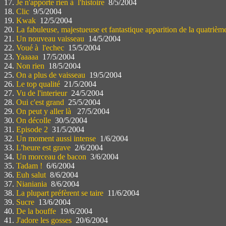
17.
Je n'apporte rien à l'histoire
8/5/2004
18.
Clic
9/5/2004
19.
Kwak
12/5/2004
20.
La fabuleuse, majestueuse et fantastique apparition de la quatrièm
21.
Un nouveau vaisseau
14/5/2004
22.
Voué à l'echec
15/5/2004
23.
Yaaaaa
17/5/2004
24.
Non rien
18/5/2004
25.
On a plus de vaisseau
19/5/2004
26.
Le top qualité
21/5/2004
27.
Vu de l'interieur
24/5/2004
28.
Oui c'est grand
25/5/2004
29.
On peut y aller là
27/5/2004
30.
On décolle
30/5/2004
31.
Episode 2
31/5/2004
32.
Un moment aussi intense
1/6/2004
33.
L'heure est grave
2/6/2004
34.
Un morceau de bacon
3/6/2004
35.
Tadam !
6/6/2004
36.
Euh salut
8/6/2004
37.
Nianiania
8/6/2004
38.
La plupart préfèrent se taire
11/6/2004
39.
Sucre
13/6/2004
40.
De la bouffe
19/6/2004
41.
J'adore les gosses
20/6/2004