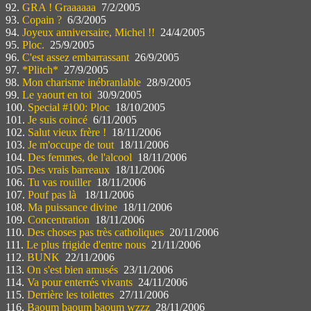
92.
GRA ! Graaaaaa
7/2/2005
93.
Copain ?
6/3/2005
94.
Joyeux anniversaire, Michel !!
24/4/2005
95.
Ploc.
25/9/2005
96.
C'est assez embarrassant
26/9/2005
97.
*Plitch*
27/9/2005
98.
Mon charisme inébranlable
28/9/2005
99.
Le yaourt en toi
30/9/2005
100.
Special #100: Ploc
18/10/2005
101.
Je suis coincé
6/11/2005
102.
Salut vieux frère !
18/11/2006
103.
Je m'occupe de tout
18/11/2006
104.
Des femmes, de l'alcool
18/11/2006
105.
Des vrais barreaux
18/11/2006
106.
Tu vas rouiller
18/11/2006
107.
Pouf pas là
18/11/2006
108.
Ma puissance divine
18/11/2006
109.
Concentration
18/11/2006
110.
Des choses pas très catholiques
20/11/2006
111.
Le plus frigide d'entre nous
21/11/2006
112.
BUNK
22/11/2006
113.
On s'est bien amusés
23/11/2006
114.
Va pour enterrés vivants
24/11/2006
115.
Derrière les toilettes
27/11/2006
116.
Baoum baoum baoum wzzz
28/11/2006