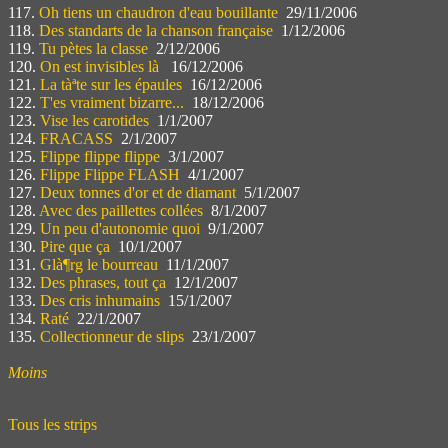
117.
Oh tiens un chaudron d'eau bouillante
29/11/2006
118.
Des standarts de la chanson française
1/12/2006
119.
Tu pètes la classe
2/12/2006
120.
On est invisibles là
16/12/2006
121.
La tàªte sur les épaules
16/12/2006
122.
T'es vraiment bizarre...
18/12/2006
123.
Vise les carotides
1/1/2007
124.
FRACASS
2/1/2007
125.
Flippe flippe flippe
3/1/2007
126.
Flippe Flippe FLASH
4/1/2007
127.
Deux tonnes d'or et de diamant
5/1/2007
128.
Avec des paillettes collées
8/1/2007
129.
Un peu d'autonomie quoi
9/1/2007
130.
Pire que ça
10/1/2007
131.
Glà¶rg le bourreau
11/1/2007
132.
Des phrases, tout ça
12/1/2007
133.
Des cris inhumains
15/1/2007
134.
Raté
22/1/2007
135.
Collectionneur de slips
23/1/2007
Moins
Tous les strips