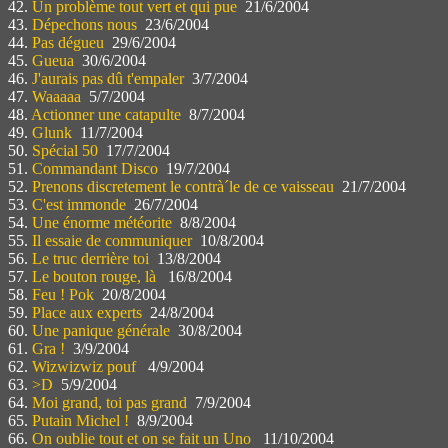
42.
Un problème tout vert et qui pue
21/6/2004
43.
Dépechons nous
23/6/2004
44.
Pas dégueu
29/6/2004
45.
Gueua
30/6/2004
46.
J'aurais pas dû t'empaler
3/7/2004
47.
Waaaaa
5/7/2004
48.
Actionner une catapulte
8/7/2004
49.
Glunk
11/7/2004
50.
Spécial 50
17/7/2004
51.
Commandant Disco
19/7/2004
52.
Prenons discretement le contrà´le de ce vaisseau
21/7/2004
53.
C'est immonde
26/7/2004
54.
Une énorme météorite
8/8/2004
55.
Il essaie de communiquer
10/8/2004
56.
Le truc derrière toi
13/8/2004
57.
Le bouton rouge, là
16/8/2004
58.
Feu ! Pok
20/8/2004
59.
Place aux experts
24/8/2004
60.
Une panique générale
30/8/2004
61.
Gra !
3/9/2004
62.
Wizwizwiz pouf
4/9/2004
63.
>D
5/9/2004
64.
Moi grand, toi pas grand
7/9/2004
65.
Putain Michel !
8/9/2004
66.
On oublie tout et on se fait un Uno
11/10/2004